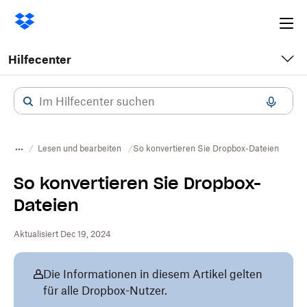
Ope
me
Hilfecenter
Lesen und bearbeiten
So konvertieren Sie Dropbox-Dateien
So konvertieren Sie Dropbox-
Dateien
Aktualisiert Dec 19, 2024
Die Informationen in diesem Artikel gelten
für alle Dropbox-Nutzer.