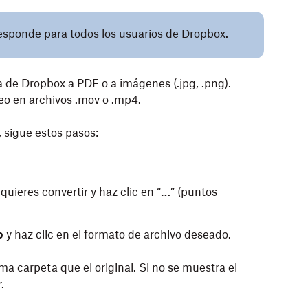
responde para todos los usuarios de Dropbox.
a de Dropbox a PDF o a imágenes (.jpg, .png).
eo en archivos .mov o .mp4.
 sigue estos pasos:
quieres convertir y haz clic en “
…
” (puntos
o
y haz clic en el formato de archivo deseado.
a carpeta que el original. Si no se muestra el
.