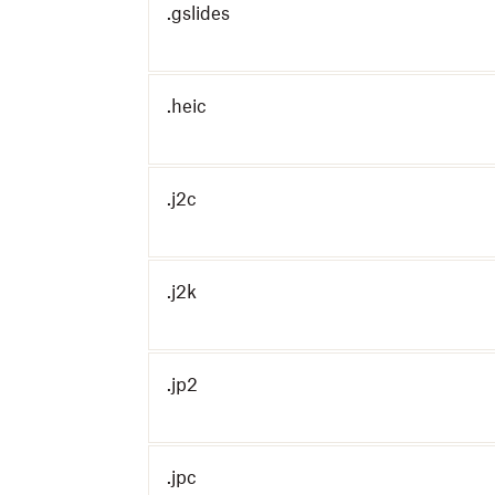
.gslides
.heic
.j2c
.j2k
.jp2
.jpc