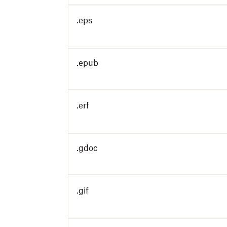
.eps
.epub
.erf
.gdoc
.gif