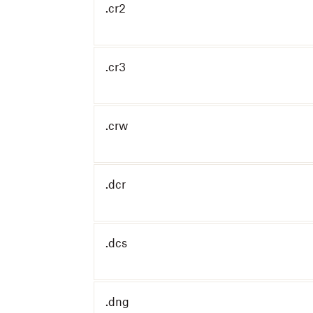
.cr2
.cr3
.crw
.dcr
.dcs
.dng