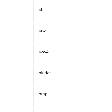
.ai
.arw
.azw4
.binder
.bmp