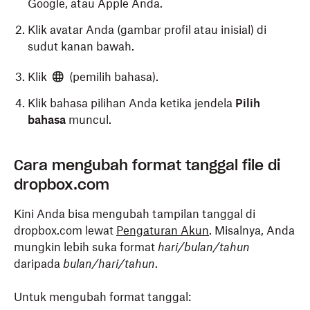
Google, atau Apple Anda.
Klik avatar Anda (gambar profil atau inisial) di
sudut kanan bawah.
Klik
(pemilih bahasa).
Klik bahasa pilihan Anda ketika jendela
Pilih
bahasa
muncul.
Bahasa pada aplikasi mobile Dropbox disesuaikan
Buka preferensi aplikasi desktop Dropbox Anda.
Cara mengubah format tanggal file di
dengan bahasa yang Anda gunakan di sistem operasi
Klik tab
Umum
.
dropbox.com
Anda.
Pilih bahasa pilihan Anda dari menu tarik
Kini Anda bisa mengubah tampilan tanggal di
Buka pengaturan perangkat Anda dan ubah
turun
Bahasa
.
dropbox.com lewat
Pengaturan Akun
. Misalnya, Anda
bahasa sistem ke bahasa yang diinginkan.
mungkin lebih suka format
hari/bulan/tahun
Ketahui cara mengubah bahasa Anda di
daripada
bulan/hari/tahun
.
perangkat Android.
Untuk mengubah format tanggal:
Ketahui cara mengubah bahasa Anda di