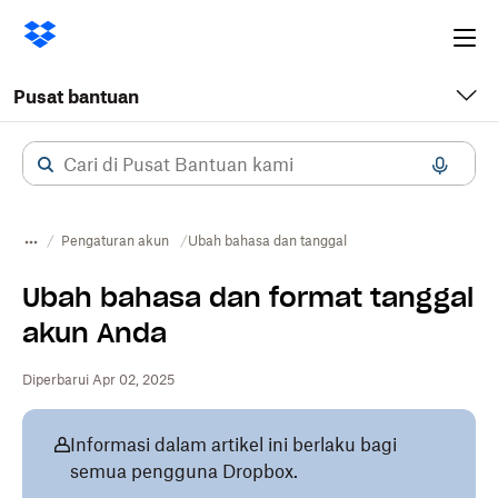
Ope
me
Pusat bantuan
Pengaturan akun
Ubah bahasa dan tanggal
Ubah bahasa dan format tanggal
akun Anda
Diperbarui Apr 02, 2025
Informasi dalam artikel ini berlaku bagi
semua pengguna Dropbox.