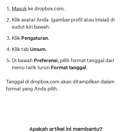
perangkat iOS.
Masuk
ke dropbox.com.
Mulai ulang perangkat mobile Anda.
Klik avatar Anda (gambar profil atau inisial) di
sudut kiri bawah.
Sekarang bahasa sistem Anda dan semua aplikasi
Klik
Pengaturan
.
semestinya adalah bahasa pilihan Anda.
Klik tab
Umum.
Di bawah
Preferensi
, pilih format tanggal dari
menu tarik turun
Format tanggal
.
Tanggal di dropbox.com akan ditampilkan dalam
format yang Anda pilih.
Apakah artikel ini membantu?