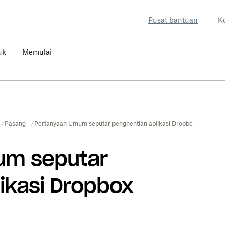
Pusat bantuan
K
uk
Memulai
Pasang
Pertanyaan Umum seputar penghentian aplikasi Dropbox Paper
um seputar
ikasi Dropbox