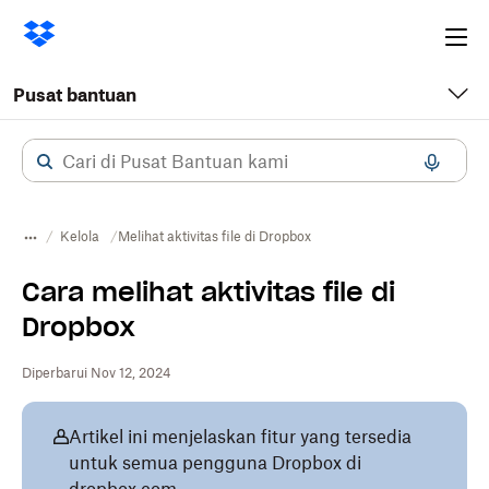
Ope
me
Pusat bantuan
Kelola
Melihat aktivitas file di Dropbox
Cara melihat aktivitas file di
Dropbox
Diperbarui Nov 12, 2024
Artikel ini menjelaskan fitur yang tersedia
untuk semua pengguna Dropbox di