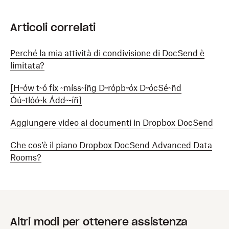
Articoli correlati
Perché la mia attività di condivisione di DocSend è
limitata?
[H~ów t~ó fíx ~míss~íñg D~rópb~óx D~ócSé~ñd
Óú~tlóó~k Ádd~-íñ]
Aggiungere video ai documenti in Dropbox DocSend
Che cos’è il piano Dropbox DocSend Advanced Data
Rooms?
Altri modi per ottenere assistenza