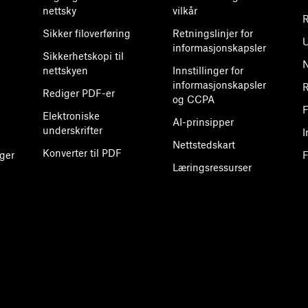
nettsky
vilkår
R
Sikker filoverføring
Retningslinjer for
U
informasjonskapsler
Sikkerhetskopi til
nettskyen
Innstillinger for
informasjonskapsler
R
Rediger PDF-er
og CCPA
F
Elektroniske
AI-prinsipper
underskrifter
I
Nettstedskart
Konverter til PDF
ger
F
Læringsressurser