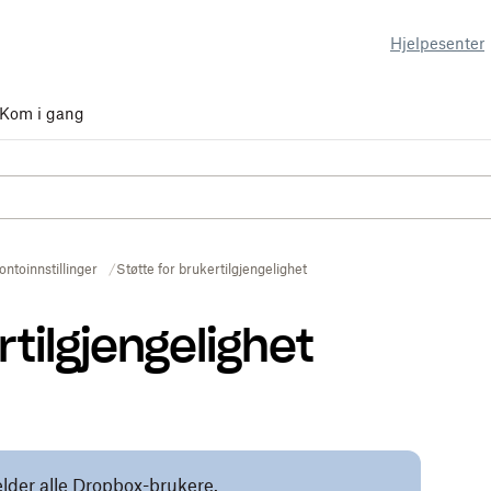
Hjelpesenter
Kom i gang
ontoinnstillinger
Støtte for brukertilgjengelighet
rtilgjengelighet
elder alle Dropbox-brukere.