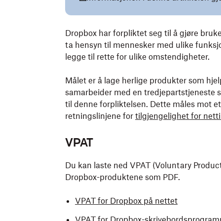
Dropbox har forpliktet seg til å gjøre bruk
ta hensyn til mennesker med ulike funksj
legge til rette for ulike omstendigheter.
Målet er å lage herlige produkter som hjelp
samarbeider med en tredjepartstjeneste som
til denne forpliktelsen. Dette måles mot e
retningslinjene for
tilgjengelighet for ne
VPAT
Du kan laste ned VPAT (Voluntary Product A
Dropbox-produktene som PDF.
VPAT for Dropbox på nettet
VPAT for Dropbox-skrivebordsprogra