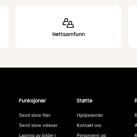
Nettsamfunn
Funksjoner
Støtte
Send store filer
Hjelpesenter
B
Send store videoer
Kontakt oss
A
Lagring av bilder i
Personvern og
K