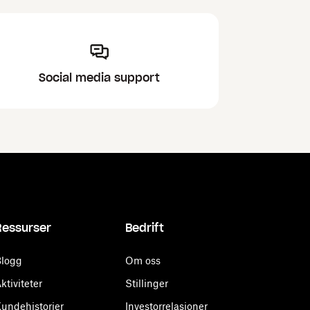
Social media support
Ressurser
Bedrift
logg
Om oss
ktiviteter
Stillinger
undehistorier
Investorrelasjoner