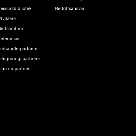
essursbibliotek
Bedriftsansvar
tviklere
Nettsamfunn
eferanser
orhandlerpartnere
ntegreringspartnere
inn en partner