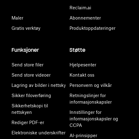
Reclaim.ai
Maler
Abonnementer
Gratis verktøy
Produktoppdateringer
Funksjoner
Støtte
Send store filer
Hjelpesenter
Send store videoer
Kontakt oss
Lagring av bilder i nettsky
Personvern og vilkår
Sikker filoverføring
Retningslinjer for
informasjonskapsler
Sikkerhetskopi til
nettskyen
Innstillinger for
informasjonskapsler og
Rediger PDF-er
CCPA
Elektroniske underskrifter
AI-prinsipper