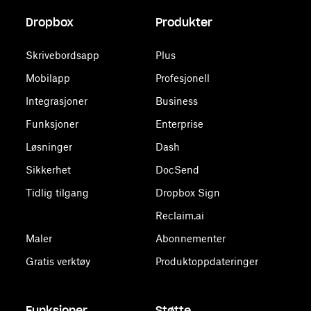
Dropbox
Produkter
Skrivebordsapp
Plus
Mobilapp
Profesjonell
Integrasjoner
Business
Funksjoner
Enterprise
Løsninger
Dash
Sikkerhet
DocSend
Tidlig tilgang
Dropbox Sign
Reclaim.ai
Maler
Abonnementer
Gratis verktøy
Produktoppdateringer
Funksjoner
Støtte