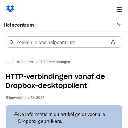
Ope
me
Helpcentrum
Installeren
HTTP-verbindingen
HTTP-verbindingen vanaf de
Dropbox-desktopclient
Bijgewerkt Jan 31, 2025
De informatie in dit artikel geldt voor alle
Dropbox-gebruikers.