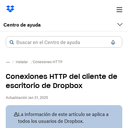
Ope
me
Centro de ayuda
Instalar
Conexiones HTTP
Conexiones HTTP del cliente de
escritorio de Dropbox
Actualización Jan 31, 2025
La información de este artículo se aplica a
todos los usuarios de Dropbox.