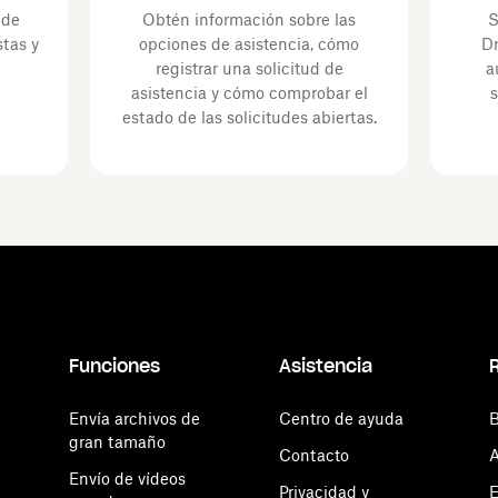
 de
Obtén información sobre las
S
tas y
opciones de asistencia, cómo
Dr
registrar una solicitud de
a
asistencia y cómo comprobar el
s
estado de las solicitudes abiertas.
Funciones
Asistencia
Envía archivos de
Centro de ayuda
B
gran tamaño
Contacto
A
Envío de vídeos
Privacidad y
E