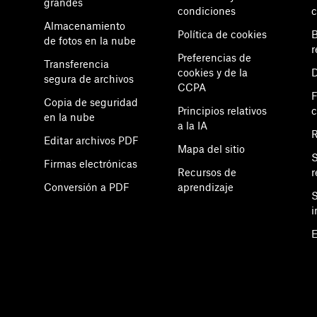
grandes
condiciones
c
Almacenamiento
Política de cookies
B
de fotos en la nube
r
Preferencias de
Transferencia
cookies y de la
D
segura de archivos
CCPA
F
Copia de seguridad
Principios relativos
en la nube
a la IA
Editar archivos PDF
Mapa del sitio
S
e
Firmas electrónicas
Recursos de
r
Conversión a PDF
aprendizaje
S
i
E