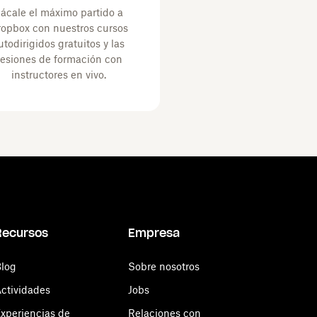
ácale el máximo partido a
opbox con nuestros cursos
utodirigidos gratuitos y las
esiones de formación con
instructores en vivo.
Recursos
Empresa
log
Sobre nosotros
ctividades
Jobs
xperiencias de
Relaciones con