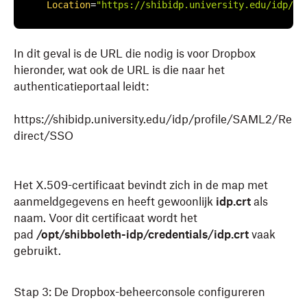
Location
=
"https://shibidp.university.edu/idp/pr
In dit geval is de URL die nodig is voor Dropbox
hieronder, wat ook de URL is die naar het
authenticatieportaal leidt:
https://shibidp.university.edu/idp/profile/SAML2/Re
direct/SSO
Het X.509-certificaat bevindt zich in de map met
aanmeldgegevens en heeft gewoonlijk
idp.crt
als
naam. Voor dit certificaat wordt het
pad
/opt/shibboleth-idp/credentials/idp.crt
vaak
gebruikt.
Stap 3: De Dropbox-beheerconsole configureren