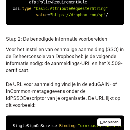
       afp:PolicyRequirementRule 

xsi:
type
=
"basic:AttributeRequesterString"
value
=
"https://dropbox.com/sp"
/
Stap 2: De benodigde informatie voorbereiden
Voor het instellen van eenmalige aanmelding (SSO) in
de Beheerconsole van Dropbox heb je de volgende
informatie nodig: de aanmeldings-URL en het X.509-
certificaat.
De URL voor aanmelding vind je in de eduGAIN- of
InCommon-metagegevens onder de
IdPSSODescriptor van je organisatie. De URL lijkt op
dit voorbeeld:
Kopiëren
SingleSignOnService 
Binding
=
"urn:oasis:names:tc:SA