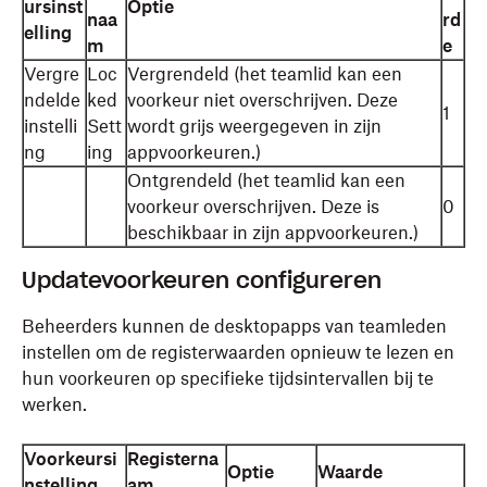
ursinst
Optie
naa
rd
elling
m
e
Vergre
Loc
Vergrendeld (het teamlid kan een
ndelde
ked
voorkeur niet overschrijven. Deze
1
instelli
Sett
wordt grijs weergegeven in zijn
ng
ing
appvoorkeuren.)
Ontgrendeld (het teamlid kan een
voorkeur overschrijven. Deze is
0
beschikbaar in zijn appvoorkeuren.)
Updatevoorkeuren configureren
Beheerders kunnen de desktopapps van teamleden
instellen om de registerwaarden opnieuw te lezen en
hun voorkeuren op specifieke tijdsintervallen bij te
werken.
Voorkeursi
Registerna
Optie
Waarde
nstelling
am