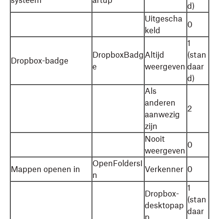
systeem
artup
d)
Uitgescha
0
keld
1
DropboxBadg
Altijd
(stan
Dropbox-badge
e
weergeven
daar
d)
Als
anderen
2
aanwezig
zijn
Nooit
0
weergeven
OpenFoldersI
Mappen openen in
Verkenner
0
n
1
Dropbox-
(stan
desktopap
daar
p