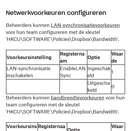
Netwerkvoorkeuren configureren
Beheerders kunnen
LAN-synchronisatievoorkeuren
voor hun team configureren met de sleutel
'HKCU\SOFTWARE\Policies\Dropbox\Bandwidth'.
Registerna
Waar
Voorkeursinstelling
Optie
am
de
LAN-synchronisatie
EnableLAN
Ingeschak
1
inschakelen
Sync
eld
Uitgescha
0
keld
Beheerders kunnen
bandbreedtevoorkeuren
voor hun
team configureren met de sleutel
'HKCU\SOFTWARE\Policies\Dropbox\Bandwidth'.
Voorkeursins
Registernaa
Waar
Optie