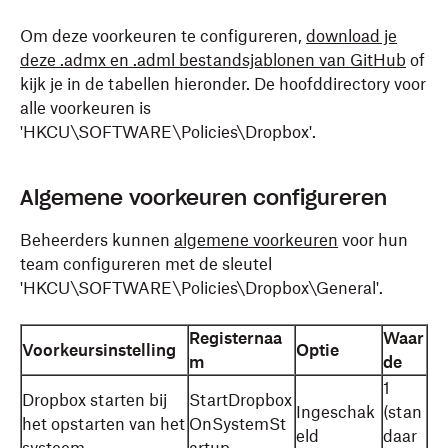
Om deze voorkeuren te configureren,
download je
deze .admx en .adml bestandsjablonen van GitHub
of
kijk je in de tabellen hieronder. De hoofddirectory voor
alle voorkeuren is
'HKCU\SOFTWARE\Policies\Dropbox'.
Algemene voorkeuren configureren
Beheerders kunnen
algemene voorkeuren
voor hun
team configureren met de sleutel
'HKCU\SOFTWARE\Policies\Dropbox\General'.
Registernaa
Waar
Voorkeursinstelling
Optie
m
de
1
Dropbox starten bij
StartDropbox
Ingeschak
(stan
het opstarten van het
OnSystemSt
eld
daar