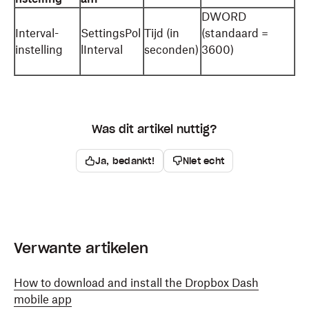
DWORD
Interval-
SettingsPol
Tijd (in
(standaard =
instelling
lInterval
seconden)
3600)
Was dit artikel nuttig?
Ja, bedankt!
Niet echt
Verwante artikelen
How to download and install the Dropbox Dash
mobile app