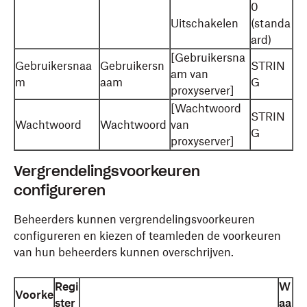
0
Uitschakelen
(standa
ard)
[Gebruikersna
Gebruikersnaa
Gebruikersn
STRIN
am van
m
aam
G
proxyserver]
[Wachtwoord
STRIN
Wachtwoord
Wachtwoord
van
G
proxyserver]
Vergrendelingsvoorkeuren
configureren
Beheerders kunnen vergrendelingsvoorkeuren
configureren en kiezen of teamleden de voorkeuren
van hun beheerders kunnen overschrijven.
Regi
W
Voorke
ster
aa