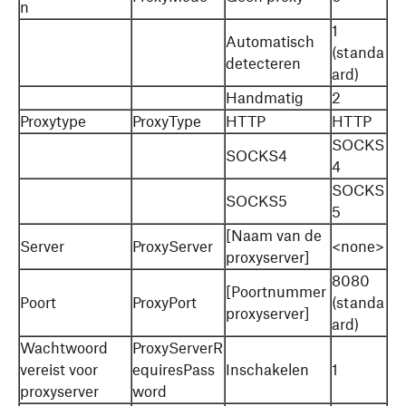
n
1
Automatisch
(standa
detecteren
ard)
Handmatig
2
Proxytype
ProxyType
HTTP
HTTP
SOCKS
SOCKS4
4
SOCKS
SOCKS5
5
[Naam van de
Server
ProxyServer
<none>
proxyserver]
8080
[Poortnummer
Poort
ProxyPort
(standa
proxyserver]
ard)
Wachtwoord
ProxyServerR
vereist voor
equiresPass
Inschakelen
1
proxyserver
word