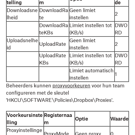
telling
m
de
Downloadsne
DownloadRa
Geen limiet
2
lheid
te
instellen
DownloadRa
Limiet instellen tot
DWO
teKBs
(KB/s)
RD
Uploadsnelhe
Geen limiet
UploadRate
2
id
instellen
UploadRate
Limiet instellen tot
DWO
KBs
(KB/s)
RD
Limiet automatisch
1
instellen
Beheerders kunnen
proxyvoorkeuren
voor hun team
configureren met de sleutel
'HKCU\SOFTWARE\Policies\Dropbox\Proxies'.
Voorkeursinste
Registernaa
Optie
Waarde
lling
m
Proxyinstellinge
ProxyMode
Geen proxy
0