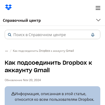
Ope
me
Справочный центр
Как подсоединить Dropbox к аккаунту Gmail
Как подсоединить Dropbox к
аккаунту Gmail
Обновление Nov 20, 2024
Информация, описанная в этой статье,
относится ко всем пользователям Dropbox.