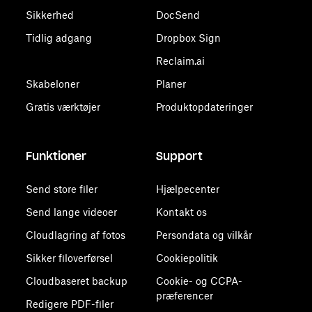
Sikkerhed
DocSend
Tidlig adgang
Dropbox Sign
Reclaim.ai
Skabeloner
Planer
Gratis værktøjer
Produktopdateringer
Funktioner
Support
Send store filer
Hjælpecenter
Send lange videoer
Kontakt os
Cloudlagring af fotos
Persondata og vilkår
Sikker filoverførsel
Cookiepolitik
Cloudbaseret backup
Cookie- og CCPA-
præferencer
Redigere PDF-filer