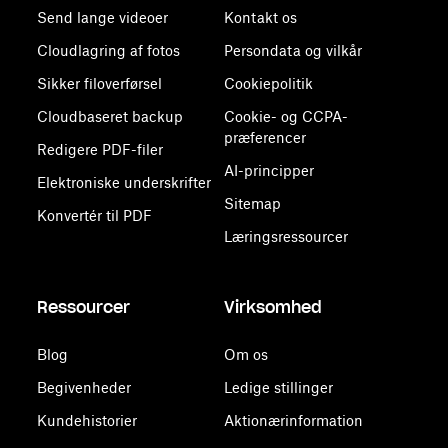
Send lange videoer
Kontakt os
Cloudlagring af fotos
Persondata og vilkår
Sikker filoverførsel
Cookiepolitik
Cloudbaseret backup
Cookie- og CCPA-
præferencer
Redigere PDF-filer
AI-principper
Elektroniske underskrifter
Sitemap
Konvertér til PDF
Læringsressourcer
Ressourcer
Virksomhed
Blog
Om os
Begivenheder
Ledige stillinger
Kundehistorier
Aktionærinformation