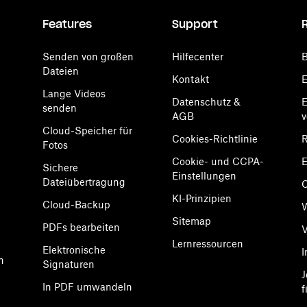
Features
Support
Senden von großen
Hilfecenter
B
Dateien
Kontakt
E
Lange Videos
Datenschutz &
E
senden
AGB
Cloud-Speicher für
Cookies-Richtlinie
R
Fotos
Cookie- und CCPA-
E
Sichere
Einstellungen
Dateiübertragung
KI-Prinzipien
Cloud-Backup
Sitemap
PDFs bearbeiten
V
Lernressourcen
Elektronische
I
n
Signaturen
J
In PDF umwandeln
f