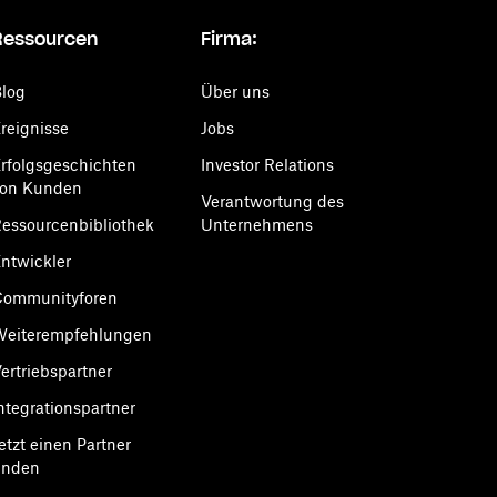
Ressourcen
Firma:
log
Über uns
reignisse
Jobs
rfolgsgeschichten
Investor Relations
von Kunden
Verantwortung des
essourcenbibliothek
Unternehmens
ntwickler
Communityforen
Weiterempfehlungen
ertriebspartner
ntegrationspartner
etzt einen Partner
inden