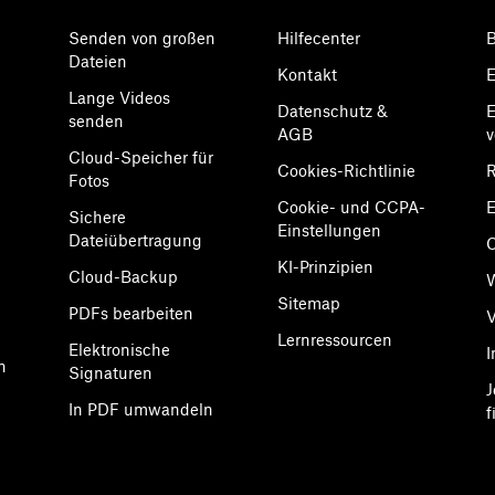
Senden von großen
Hilfecenter
B
Dateien
Kontakt
E
Lange Videos
Datenschutz &
E
senden
AGB
Cloud-Speicher für
Cookies-Richtlinie
R
Fotos
Cookie- und CCPA-
E
Sichere
Einstellungen
Dateiübertragung
KI-Prinzipien
Cloud-Backup
Sitemap
PDFs bearbeiten
V
Lernressourcen
Elektronische
I
n
Signaturen
J
In PDF umwandeln
f