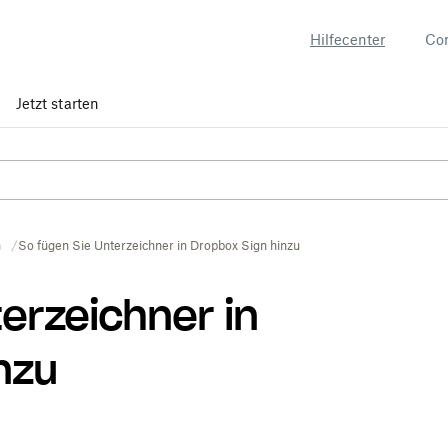
Hilfecenter
Co
Jetzt starten
n
So fügen Sie Unterzeichner in Dropbox Sign hinzu
terzeichner in
nzu