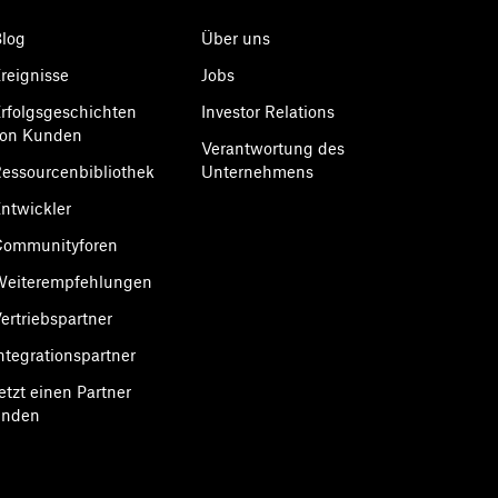
log
Über uns
reignisse
Jobs
rfolgsgeschichten
Investor Relations
von Kunden
Verantwortung des
essourcenbibliothek
Unternehmens
ntwickler
Communityforen
Weiterempfehlungen
ertriebspartner
ntegrationspartner
etzt einen Partner
inden