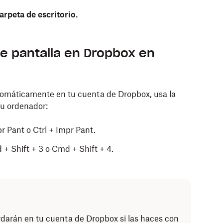
arpeta de escritorio.
e pantalla en Dropbox en
tomáticamente en tu cuenta de Dropbox, usa la
tu ordenador:
r Pant o Ctrl + Impr Pant.
 + Shift + 3
o Cmd + Shift + 4.
rdarán en tu cuenta de Dropbox si las haces con