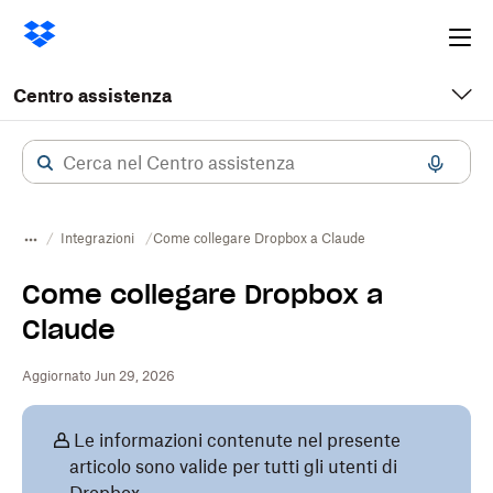
Ope
me
Centro assistenza
Integrazioni
Come collegare Dropbox a Claude
Come collegare Dropbox a
Claude
Aggiornato Jun 29, 2026
Le informazioni contenute nel presente
articolo sono valide per tutti gli utenti di