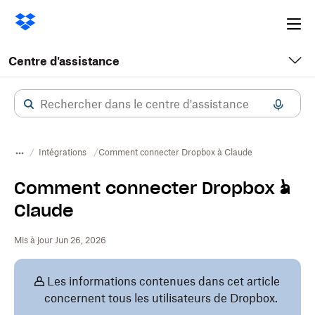
Ope
me
Centre d'assistance
Intégrations
Comment connecter Dropbox à Claude
Comment connecter Dropbox à
Claude
Mis à jour Jun 26, 2026
Les informations contenues dans cet article
concernent tous les utilisateurs de Dropbox.