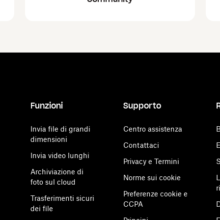
Funzioni
Supporto
Invia file di grandi
Centro assistenza
B
dimensioni
Contattaci
E
Invia video lunghi
Privacy e Termini
S
Archiviazione di
Norme sui cookie
L
foto sul cloud
r
Preferenze cookie e
Trasferimenti sicuri
CCPA
D
dei file