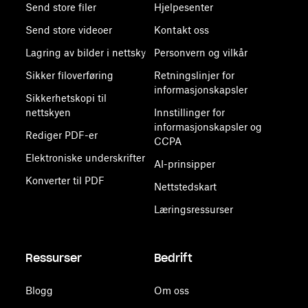
Send store filer
Hjelpesenter
Send store videoer
Kontakt oss
Lagring av bilder i nettsky
Personvern og vilkår
Sikker filoverføring
Retningslinjer for
informasjonskapsler
Sikkerhetskopi til
nettskyen
Innstillinger for
informasjonskapsler og
Rediger PDF-er
CCPA
Elektroniske underskrifter
AI-prinsipper
Konverter til PDF
Nettstedskart
Læringsressurser
Ressurser
Bedrift
Blogg
Om oss