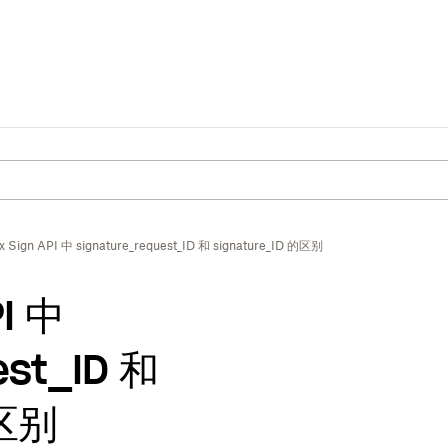
x Sign API 中 signature_request_ID 和 signature_ID 的区别
PI 中
est_ID 和
的区别