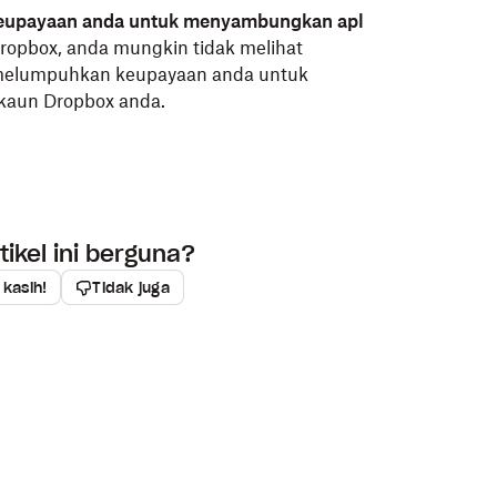
t tindakan pada fail, simpan atau gunakan
keupayaan anda untuk menyambungkan apl
rbeza-beza, bergantung pada aplikasi).
Dropbox, anda mungkin tidak melihat
h melumpuhkan keupayaan anda untuk
kaun Dropbox anda.
ikel ini berguna?
 kasih!
Tidak juga