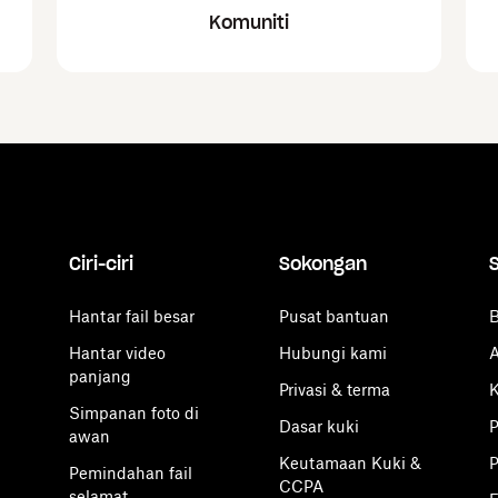
Komuniti
Ciri-ciri
Sokongan
Hantar fail besar
Pusat bantuan
B
Hantar video
Hubungi kami
A
panjang
Privasi & terma
K
Simpanan foto di
Dasar kuki
P
awan
Keutamaan Kuki &
Pemindahan fail
CCPA
selamat