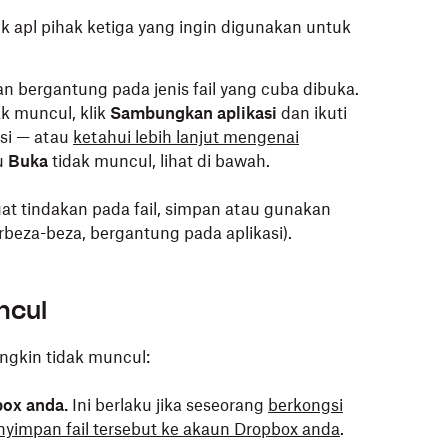
ik apl pihak ketiga yang ingin digunakan untuk
an bergantung pada jenis fail yang cuba dibuka.
ak muncul, klik
Sambungkan aplikasi
dan ikuti
si — atau
ketahui lebih lanjut mengenai
u
Buka
tidak muncul, lihat di bawah.
t tindakan pada fail, simpan atau gunakan
rbeza-beza, bergantung pada aplikasi).
er (Windows) atau Finder (Mac).
ncul
 dan klik
Buka dengan…
.
nakan untuk membuka fail, kemudian klik
gkin tidak muncul:
OK.
da jenis fail yang cuba dibuka. Anda boleh klik
box anda.
Ini berlaku jika seseorang
berkongsi
tkan lebih banyak pilihan.
yimpan fail tersebut ke akaun Dropbox anda
.