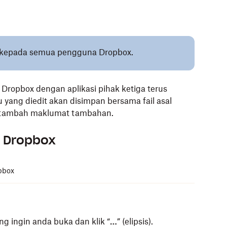
ai kepada semua pengguna Dropbox.
l Dropbox dengan
aplikasi pihak ketiga
terus
 yang diedit akan disimpan bersama fail asal
 ditambah maklumat tambahan.
m Dropbox
pbox
ng ingin anda buka dan klik “
…
” (elipsis).