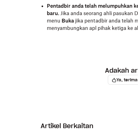
Setelah anda menyunting atau membua
Pentadbir anda telah melumpuhkan 
perubahan itu (langkah ini mungkin be
baru.
Jika anda seorang ahli pasukan 
menu
Buka
jika pentadbir anda tela
menyambungkan apl pihak ketiga ke a
Adakah art
Ya, terima
Artikel Berkaitan