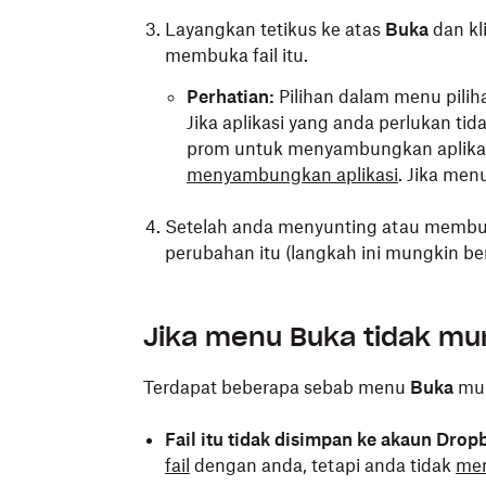
Layangkan tetikus ke atas
Buka
dan kl
membuka fail itu.
Perhatian:
Pilihan dalam menu pilih
Jika aplikasi yang anda perlukan tid
prom untuk menyambungkan aplika
menyambungkan aplikasi
. Jika men
Setelah anda menyunting atau membua
perubahan itu (langkah ini mungkin be
Buka folder Dropbox dalam Fail Explor
Jika menu Buka tidak mu
Klik kanan nama fail yang ingin dibuka
Terdapat beberapa sebab menu
Klik apl pihak ketiga yang ingin digu
Buka
mun
Perhatian:
Pilihan apl bergantung pa
Fail itu tidak disimpan ke akaun Drop
Lebih banyak aplikasi
untuk mendapa
fail
dengan anda, tetapi anda tidak
men