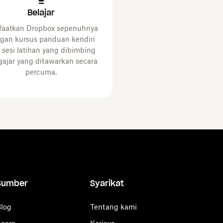
Belajar
aatkan Dropbox sepenuhnya
gan kursus panduan kendiri
 sesi latihan yang dibimbing
ajar yang ditawarkan secara
percuma.
Sumber
Syarikat
log
Tentang kami