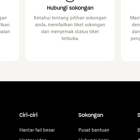
Hubungi sokongan
gan
Ketahui tentang pilihan sokongan
Manf
atkan
anda, memfailkan tiket sokongan
den
malan
dan menyemak status tiket
dan
terbuka.
peng
Ciri-ciri
Sokongan
Hantar fail besar
Pusat bantuan
B