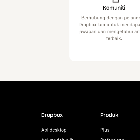
Komuniti
Berhubung dengan pelang
Dropbox lain untuk mendap
jawapan dan mengetahui a
terbaik.
Dropbox
Produk
Apl desktop
Plus