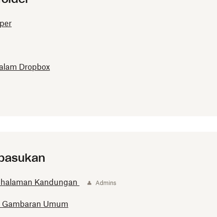
per
 dalam Dropbox
 pasukan
an halaman Kandungan
Admins
 | Gambaran Umum