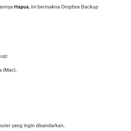
annya
Hapus
, ini bermakna Dropbox Backup
kup:
a (Mac).
.
mputer yang ingin disandarkan.