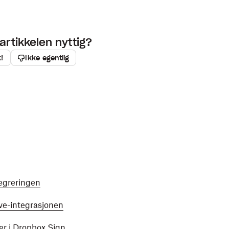
artikkelen nyttig?
k!
Ikke egentlig
egreringen
ive-integrasjonen
er i Dropbox Sign