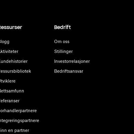
Ressurser
Bedrift
logg
Om oss
ktiviteter
Stillinger
undehistorier
Investorrelasjoner
essursbibliotek
Bedriftsansvar
tviklere
Nettsamfunn
eferanser
orhandlerpartnere
ntegreringspartnere
inn en partner