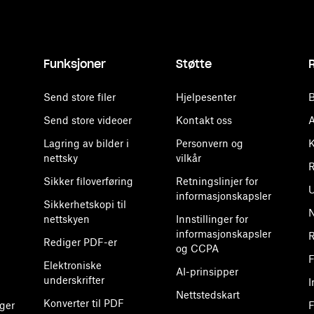
Funksjoner
Støtte
Send store filer
Hjelpesenter
B
Send store videoer
Kontakt oss
A
Lagring av bilder i
Personvern og
K
nettsky
vilkår
R
Sikker filoverføring
Retningslinjer for
U
informasjonskapsler
Sikkerhetskopi til
nettskyen
Innstillinger for
informasjonskapsler
R
Rediger PDF-er
og CCPA
F
Elektroniske
AI-prinsipper
underskrifter
I
Nettstedskart
Konverter til PDF
ger
F