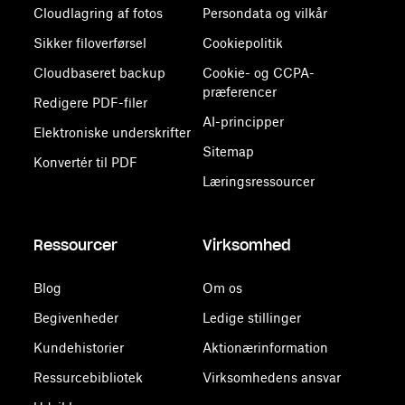
Cloudlagring af fotos
Persondata og vilkår
Sikker filoverførsel
Cookiepolitik
Cloudbaseret backup
Cookie- og CCPA-
præferencer
Redigere PDF-filer
AI-principper
Elektroniske underskrifter
Sitemap
Konvertér til PDF
Læringsressourcer
Ressourcer
Virksomhed
Blog
Om os
Begivenheder
Ledige stillinger
Kundehistorier
Aktionærinformation
Ressurcebibliotek
Virksomhedens ansvar