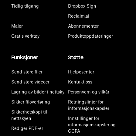
Tidlig tilgang
Dropbox Sign
Reclaim.ai
Maler
Abonnementer
Gratis verktøy
Produktoppdateringer
Funksjoner
Støtte
Send store filer
Hjelpesenter
Send store videoer
Kontakt oss
Lagring av bilder i nettsky
Personvern og vilkår
Sikker filoverføring
Retningslinjer for
informasjonskapsler
Sikkerhetskopi til
nettskyen
Innstillinger for
informasjonskapsler og
Rediger PDF-er
CCPA