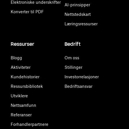
Elektroniske underskrifter
AI-prinsipper
Konverter til PDF
Nettstedskart
Læringsressurser
Ressurser
Bedrift
Blogg
Om oss
Aktiviteter
Stillinger
Kundehistorier
Investorrelasjoner
Ressursbibliotek
Bedriftsansvar
Utviklere
Nettsamfunn
Referanser
Forhandlerpartnere