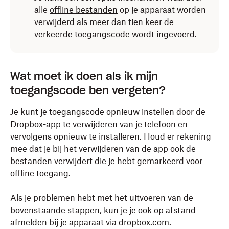
alle
offline bestanden
op je apparaat worden
verwijderd als meer dan tien keer de
verkeerde toegangscode wordt ingevoerd.
Je stelt als volgt een toegangscode in de Dropbox-app
Je stelt als volgt een toegangscode in de Dropbox-app
Je stelt als volgt een toegangscode in de Dropbox-app
Je stelt als volgt een toegangscode in de Dropbox-app
Wat moet ik doen als ik mijn
voor iPad in:
voor iPhone in:
voor Windows Phone in:
voor de Windows-tablet in:
toegangscode ben vergeten?
Open de Dropbox-app.
Open de Dropbox-app.
Ga in het beginscherm van Dropbox naar het
Veeg vanaf de rechterrand van je scherm naar
Je kunt je toegangscode opnieuw instellen door de
tabblad
binnen om de balk Charms weer te geven en tik op
Bestanden
,
Foto's
of
Favorieten
, tik in de
Tik op
Tik op
Account
Account
.
.
Dropbox-app te verwijderen van je telefoon en
appbalk op de knop
Instellingen
.
met de drie puntjes (…)
en
vervolgens opnieuw te installeren. Houd er rekening
selecteer
Instellingen
.
Tik op het tandwielpictogram bovenaan het
Tik op het tandwielpictogram bovenaan het
Selecteer
Beveiliging
.
mee dat je bij het verwijderen van de app ook de
scherm.
scherm.
Tik op
Beveiliging
.
bestanden verwijdert die je hebt gemarkeerd voor
Schakel het
Toegangscodeslot
in.
offline toegang.
Tik op
Tik op
Toegangscodeslot
Toegangscodeslot
.
.
Schakel het
Toegangscodeslot
in.
Voer je nieuwe toegangscode in en bevestig deze.
Tik op
Tik op
Toegangscode inschakelen
Toegangscode inschakelen
.
.
Als je problemen hebt met het uitvoeren van de
Voer je nieuwe toegangscode in en bevestig deze.
bovenstaande stappen, kun je je ook
op afstand
Voer je nieuwe toegangscode in en bevestig deze.
Voer je nieuwe toegangscode in en bevestig deze.
afmelden bij je apparaat via dropbox.com
.