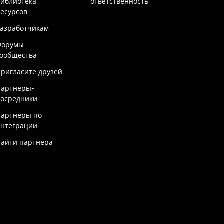
Библиотека
ответственность
есурсов
Разработчикам
Форумы
сообщества
ригласите друзей
Партнеры-
посредники
Партнеры по
интеграции
Найти партнера