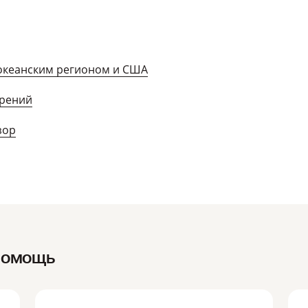
океанским регионом и США
ерений
зор
помощь