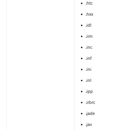
.htc
.hxx
.idl
.iim
.inc
.inf
.ini
.inl
.ipp
.irbrc
.jade
.jav