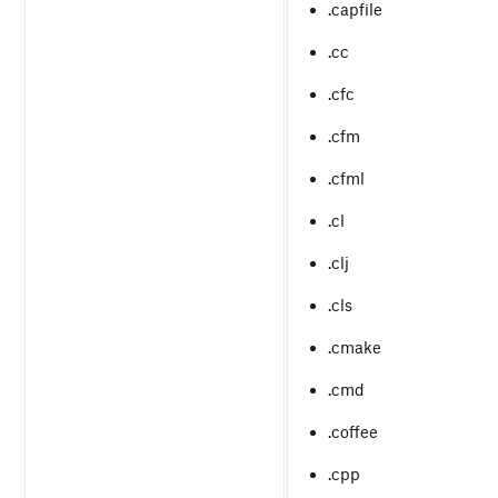
.capfile
.cc
.cfc
.cfm
.cfml
.cl
.clj
.cls
.cmake
.cmd
.coffee
.cpp