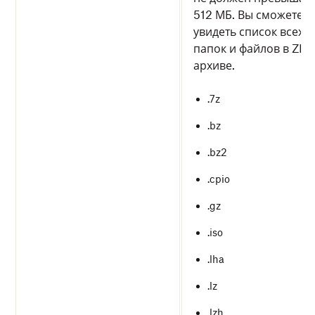
512 МБ. Вы сможете
увидеть список всех
папок и файлов в ZIP-
архиве.
.7z
.bz
.bz2
.cpio
.gz
.iso
.lha
.lz
.lzh