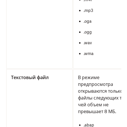
.mp3
.oga
.ogg
.wav
.wma
Текстовый файл
В режиме
предпросмотра
открываются только
файлы следующих тип
чей объем не
превышает 8 МБ.
.abap