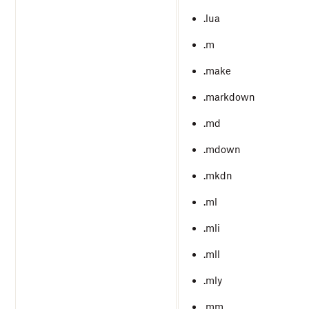
.lua
.m
.make
.markdown
.md
.mdown
.mkdn
.ml
.mli
.mll
.mly
.mm