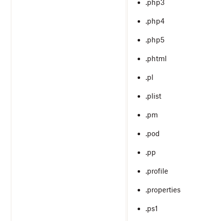
.php3
.php4
.php5
.phtml
.pl
.plist
.pm
.pod
.pp
.profile
.properties
.ps1