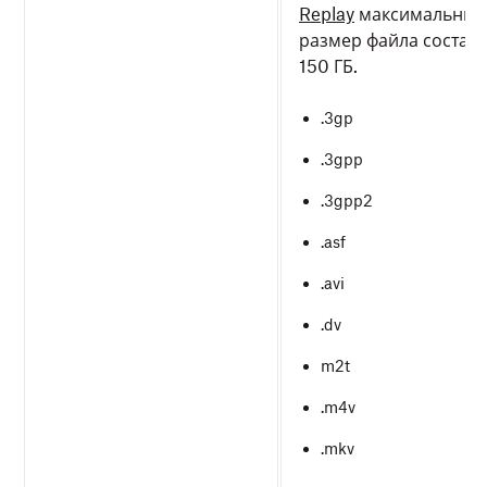
Replay
максимальный
размер файла состав
150 ГБ.
.3gp
.3gpp
.3gpp2
.asf
.avi
.dv
m2t
.m4v
.mkv