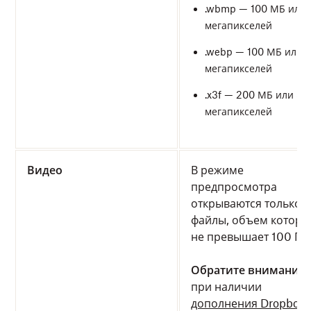
.wbmp — 100 МБ или 
мегапикселей
.webp — 100 МБ или 
мегапикселей
.x3f — 200 МБ или 50
мегапикселей
Видео
В режиме
предпросмотра
открываются только
файлы, объем которы
не превышает 100 ГБ.
Обратите внимание
:
при наличии
дополнения Dropbox