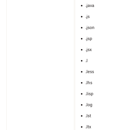
.java
.js
.json
.jsp
.jsx
.l
.less
.lhs
.lisp
.log
.lst
.ltx