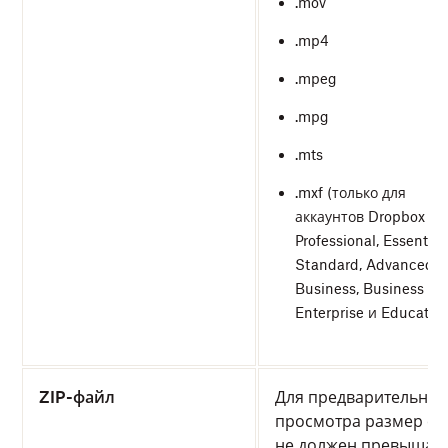
.mov
.mp4
.mpeg
.mpg
.mts
.mxf (только для
аккаунтов Dropbox
Professional, Essentials
Standard, Advanced,
Business, Business Plu
Enterprise и Education
ZIP-файл
Для предварительног
просмотра размер фа
не должен превышат