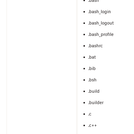
.bash
.bash_login
.bash_logout
.bash_profile
.bashrc
.bat
.bib
.bsh
.build
.builder
.c
.c++