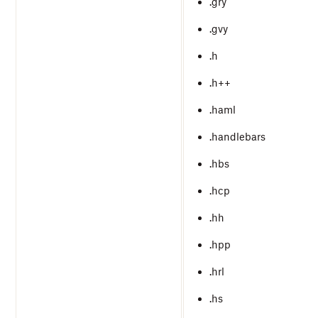
.gry
.gvy
.h
.h++
.haml
.handlebars
.hbs
.hcp
.hh
.hpp
.hrl
.hs