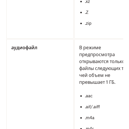
.xz
.Z
.zip
аудиофайл
В режиме
предпросмотра
открываются только
файлы следующих тип
чей объем не
превышает 1 ГБ.
.aac
.aif/.aiff
.m4a
.m4r