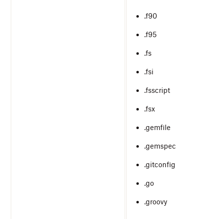
.f90
.f95
.fs
.fsi
.fsscript
.fsx
.gemfile
.gemspec
.gitconfig
.go
.groovy