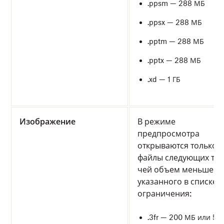
.ppsm — 288 МБ
.ppsx — 288 МБ
.pptm — 288 МБ
.pptx — 288 МБ
.xd — 1 ГБ
Изображение
В режиме
предпросмотра
открываются только
файлы следующих тип
чей объем меньше
указанного в списке
ограничения:
.3fr — 200 МБ или 50