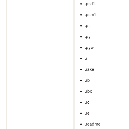
.psd1
.psm1
.pt
.py
.pyw
.r
.rake
.rb
.rbx
.rc
.re
.readme