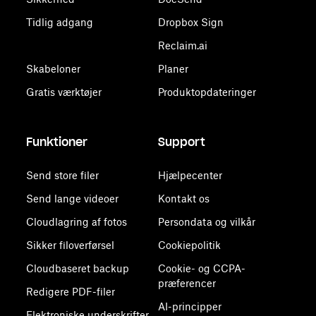
Tidlig adgang
Dropbox Sign
Reclaim.ai
Skabeloner
Planer
Gratis værktøjer
Produktopdateringer
Funktioner
Support
Send store filer
Hjælpecenter
Send lange videoer
Kontakt os
Cloudlagring af fotos
Persondata og vilkår
Sikker filoverførsel
Cookiepolitik
Cloudbaseret backup
Cookie- og CCPA-
præferencer
Redigere PDF-filer
AI-principper
Elektroniske underskrifter