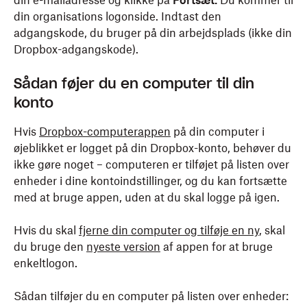
din e-mailadresse og klikke på
Fortsæt.
Du kommer til
din organisations logonside. Indtast den
adgangskode, du bruger på din arbejdsplads (ikke din
Dropbox-adgangskode).
Sådan føjer du en computer til din
konto
Hvis
Dropbox-computerappen
på din computer i
øjeblikket er logget på din Dropbox-konto, behøver du
ikke gøre noget – computeren er tilføjet på listen over
enheder i dine kontoindstillinger, og du kan fortsætte
med at bruge appen, uden at du skal logge på igen.
Hvis du skal
fjerne din computer og tilføje en ny
, skal
du bruge den
nyeste version
af appen for at bruge
enkeltlogon.
Sådan tilføjer du en computer på listen over enheder: