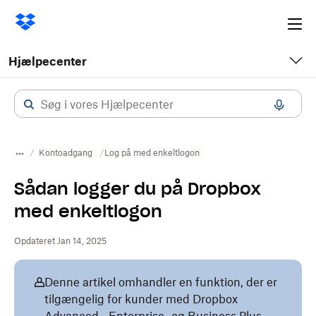
Ope
me
Hjælpecenter
Kontoadgang
Log på med enkeltlogon
Sådan logger du på Dropbox
med enkeltlogon
Opdateret Jan 14, 2025
Denne artikel omhandler en funktion, der er
tilgængelig for kunder med Dropbox