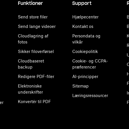
Funktioner
Support
Send store filer
Hjælpecenter
B
Send lange videoer
Kontakt os
B
Cloudlagring af
Persondata og
K
fotos
vilkår
R
Sikker filoverførsel
Cookiepolitik
U
Cloudbaseret
Cookie- og CCPA-
backup
præferencer
H
Redigere PDF-filer
AI-principper
F
Elektroniske
Sitemap
underskrifter
I
Læringsressourcer
Konvertér til PDF
er
F