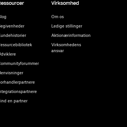
Ressourcer
Virksomhed
log
Om os
egivenheder
Ledige stillinger
undehistorier
Aktionærinformation
essurcebibliotek
Virksomhedens
ansvar
dviklere
Communityforummer
envisninger
orhandlerpartnere
ntegrationspartnere
ind en partner