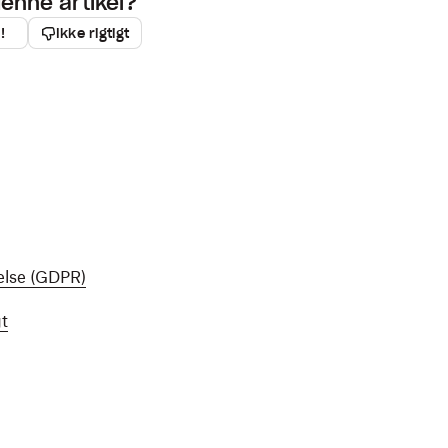
denne artikel?
!
Ikke rigtigt
else (GDPR)
gt