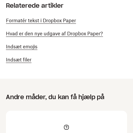
tilbagepilen for at gemme. Du vil komme tilbage til
Relaterede artikler
din Dropbox, hvor du kan se den opdaterede fil.
Formatér tekst i Dropbox Paper
Hvad er den nye udgave af Dropbox Paper?
Indsæt emojis
Indsæt filer
Andre måder, du kan få hjælp på