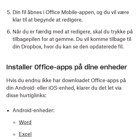
Din fil åbnes i Office Mobile-appen, og du vil være
klar til at begynde at redigere.
Når du er færdig med at redigere, skal du trykke på
tilbagepilen for at gemme. Du vil komme tilbage til
din Dropbox, hvor du kan se den opdaterede fil.
Åbn en Office-fil, der er lagret i din Dropbox.
Installer Office-apps på dine enheder
Tryk på ikonet Rediger. Du vil blive bedt om at
Hvis du endnu ikke har downloadet Office-apps på
installere den relevante Office-app (Word, Excel
din Android- eller iOS-enhed, klarer du det let via
eller PowerPoint) og bliver ført direkte til App Store.
disse hurtiglinks:
Vælg
Installer,
og vent på, at appen downloades.
Android-enheder:
Når den er installeret, skal du gå tilbage til din
Dropbox-app og enten trykke på Næste på
Word
skærmen, hvilket indikerer, at installationen er
Excel
gennemført, eller, hvis du ikke kan se den skærm,