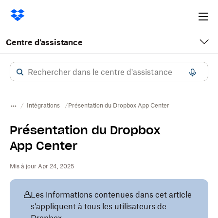
Ope
me
Centre d'assistance
Intégrations
Présentation du Dropbox App Center
Présentation du Dropbox
App Center
Mis à jour Apr 24, 2025
Les informations contenues dans cet article
s’appliquent à tous les utilisateurs de