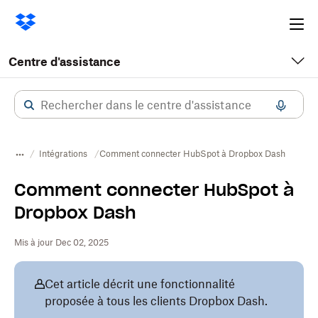
Ope
me
Centre d'assistance
Intégrations
Comment connecter HubSpot à Dropbox Dash
Comment connecter HubSpot à
Dropbox Dash
Mis à jour Dec 02, 2025
Cet article décrit une fonctionnalité
proposée à tous les clients Dropbox Dash.