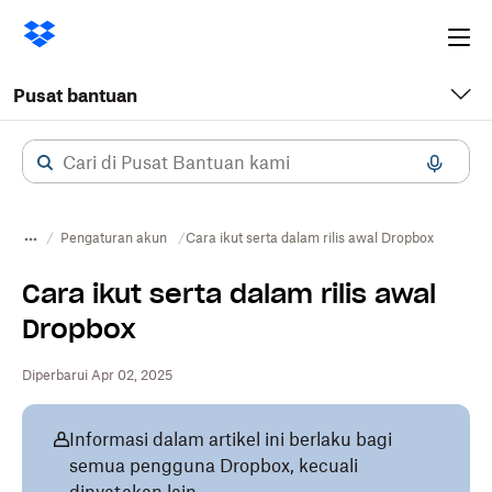
Ope
me
Pusat bantuan
Pengaturan akun
Cara ikut serta dalam rilis awal Dropbox
Cara ikut serta dalam rilis awal
Dropbox
Diperbarui Apr 02, 2025
Informasi dalam artikel ini berlaku bagi
semua pengguna Dropbox, kecuali