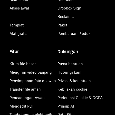
Akses awal
Dropbox Sign
Reclaim.ai
Templat
Paket
Alat gratis
Pembaruan Produk
Fitur
Dukungan
Kirim file besar
Pusat bantuan
Mengirim video panjang
Hubungi kami
Penyimpanan foto di awan
Privasi & ketentuan
Transfer file aman
Kebijakan cookie
Pencadangan Awan
Preferensi Cookie & CCPA
Mengedit PDF
Prinsip AI
Tanda tangan elektronik
Peta Situs