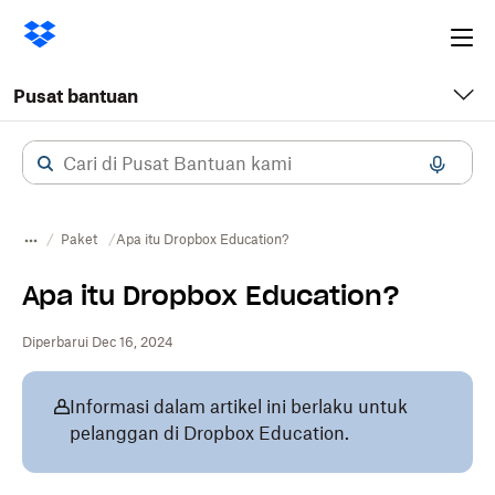
Ope
me
Pusat bantuan
Paket
Apa itu Dropbox Education?
Apa itu Dropbox Education?
Diperbarui Dec 16, 2024
Informasi dalam artikel ini berlaku untuk
pelanggan di Dropbox Education.