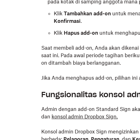
pada kotak di samping anggota mana p
Klik
Tambahkan add-on
untuk mena
Konfirmasi
.
Klik
Hapus add-on
untuk menghapus
Saat membeli add-on, Anda akan dikenai 
saat ini. Pada awal periode tagihan beri
on ditambah biaya berlangganan.
Jika Anda menghapus add-on, pilihan ini
Fungsionalitas konsol ad
Admin dengan add-on Standard Sign aka
dan
konsol admin Dropbox Sign.
Konsol admin Dropbox Sign mengizinkan 
berbeda:
Pelaporan
,
Pengaturan
, dan
Ke