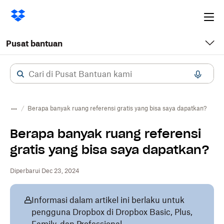
Ope
me
Pusat bantuan
Berapa banyak ruang referensi gratis yang bisa saya dapatkan?
Berapa banyak ruang referensi
gratis yang bisa saya dapatkan?
Diperbarui Dec 23, 2024
Informasi dalam artikel ini berlaku untuk
pengguna Dropbox di Dropbox Basic, Plus,