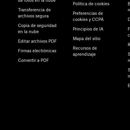
de fotos en la nube
Política de cookies
B
Transferencia de
r
Preferencias de
archivos segura
cookies y CCPA
D
Copia de seguridad
Principios de IA
F
en la nube
Mapa del sitio
Editar archivos PDF
Recursos de
Firmas electrónicas
aprendizaje
S
e
Convertir a PDF
r
S
i
E