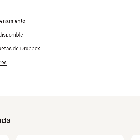
cenamiento
disponible
rpetas de Dropbox
ros
uda