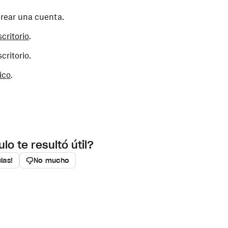
 crear una cuenta.
critorio
.
critorio.
ico
.
ulo te resultó útil?
cias!
No mucho