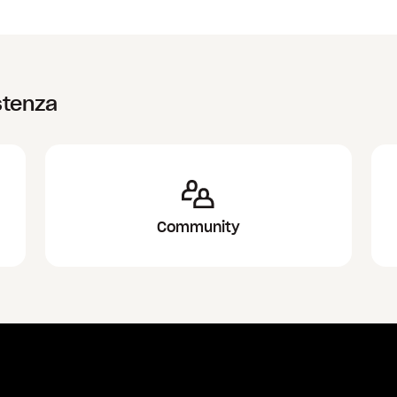
stenza
Community