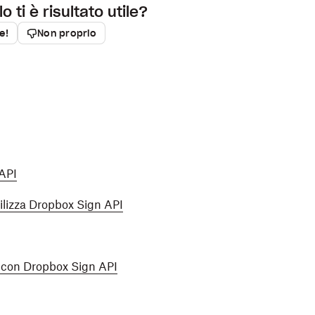
o ti è risultato utile?
ie!
Non proprio
 API
ilizza Dropbox Sign API
te con Dropbox Sign API