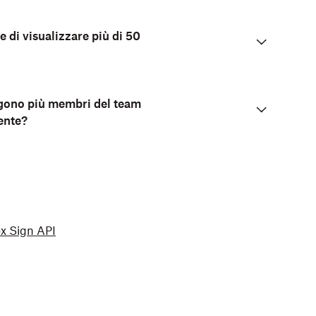
 di visualizzare più di 50
olgono più membri del team
ente?
ox Sign API