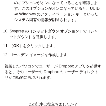
のオプションがオンになっていることを確認しま
す。このオプションがオンになっていると、UUID
や Windows のアクティベーション キーといった
システム固有の情報が削除されます。
Sysprep の［
シャットダウン オプション
］で［シャ
ットダウン］を選択します。
［
OK
］をクリックします。
ゴールデン イメージを作成します。
複製したパソコンでユーザーが Dropbox アプリを起動す
ると、そのユーザーの Dropbox のユーザー ディレクト
リが自動的に再現されます。
OS のイメージを作成する前に、ユーザーが所有してい
る Dropbox ファイルを削除します。こうすることで、強
制的に Dropbox に複製したパソコン上で各ユーザー用に
この記事は役立ちましたか？
独自のキーとインスタンス データを作成させます。