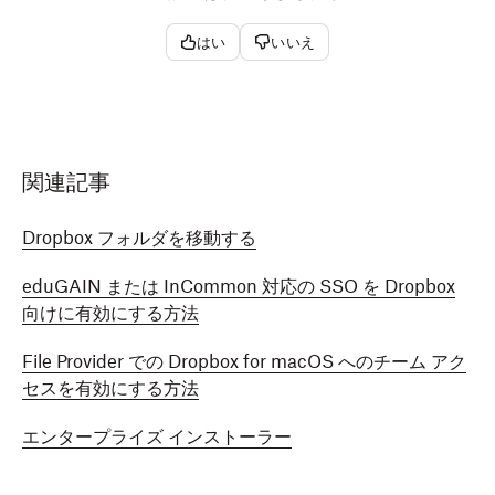
はい
いいえ
ゴールデン イメージに
Dropbox インストーラーをダ
ウンロード
します。
表示される手順に沿って Dropbox をインストールし
ますが、ログイン画面が表示されてもログインはしな
いでください。
関連記事
メニューバーにある Dropbox のロゴ
をクリックしま
Dropbox フォルダを移動する
す。
左下のアバター（プロフィール写真またはイニシャ
eduGAIN または InCommon 対応の SSO を Dropbox
ル）をクリックします。
向けに有効にする方法
［
Dropbox を終了
］をクリックします。
File Provider での Dropbox for macOS へのチーム アク
セスを有効にする方法
ホーム ディレクトリから「-/.dropbox」の非表示フ
ォルダを削除します。
​​エンタープライズ インストーラー
注：
イメージングやスナップショットの処理を行う
前に、Dropbox を再度実行しないようご注意くだ