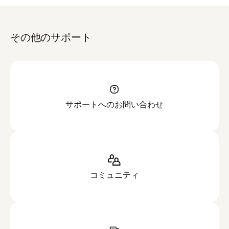
さい。実行すると、.dropbox フォルダがまた作成
されてしまいます。
その他のサポート
UUID や 静的 IP などシステム固有の識別情報を削除
し、複製前のインストールを完了します。
パソコンをシャットダウンしてゴールデン イメージを
作成します。
サポートへのお問い合わせ
複製したパソコンでユーザーが Dropbox アプリを起動す
ると、そのユーザーの Dropbox のユーザー ディレクト
リが自動的に再現されます。
コミュニティ