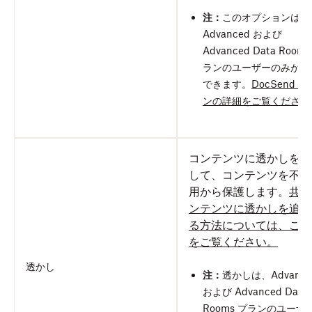
注：
このオプションは、
Advanced および
Advanced Data Rooms
ランのユーザーのみが利
できます。
DocSend 
ンの詳細をご覧ください
コンテンツに透かしを追
して、コンテンツを不正
用から保護します。
共有
ンテンツに透かしを追加
る方法については、こち
をご覧ください。
透かし
注：
透かしは、Advance
および Advanced Data
Rooms プランのユーザ