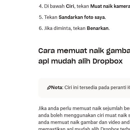
Di bawah
Ciri
, tekan
Muat naik kamer
Tekan
Sandarkan foto saya
.
Jika diminta, tekan
Benarkan
.
Untuk menghidupkan atau mematikan mua
iOS
Cara memuat naik gamba
:
apl mudah alih Dropbox
Buka aplikasi mudah alih Dropbox.
Tekan
(akaun).
Tekan
Muat Naik Kamera
.
Nota
: Ciri ini tersedia pada peranti 
Ketik
Muat naik daripada,
kemudian
T
gambar dan video anda.
Jika anda perlu memuat naik sejumlah be
anda boleh menggunakan ciri muat nai
Dalam apl Dropbox, pilih perkara yang
anda memuat naik gambar dan video and
menggunakan data sel.
memastikan apl mudah alih Dropbox terb