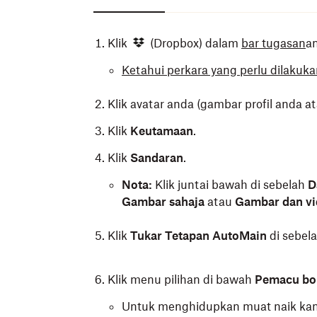
Klik
(Dropbox) dalam
bar tugasan
a
Ketahui perkara yang perlu dilakukan
Klik avatar anda (gambar profil anda a
Klik
Keutamaan
.
Klik
Sandaran
.
Nota:
Klik juntai bawah di sebelah
D
Gambar sahaja
atau
Gambar dan v
Klik
Tukar Tetapan AutoMain
di sebel
Klik menu pilihan di bawah
Pemacu bol
Untuk menghidupkan muat naik kam