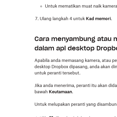
Untuk mematikan muat naik kamera, 
Ulang langkah 4 untuk
Kad memori
.
Klik
(Dropbox) dalam
bar menu and
Cara menyambung atau m
Ketahui perkara yang perlu dilakukan
dalam apl desktop Dropb
Klik avatar anda (gambar profil anda a
Apabila anda memasang kamera, atau per
Klik
Keutamaan
.
desktop Dropbox dipasang, anda akan d
untuk peranti tersebut.
Klik
Sandarkan
.
Togol
buka
Muat Naik Kamera
untuk m
Jika anda menerima, peranti itu akan did
anda yang bersambung.
bawah
Keutamaan
.
Pilih
Gambar sahaja
atau
Gambar dan 
Untuk melupakan peranti yang disambun