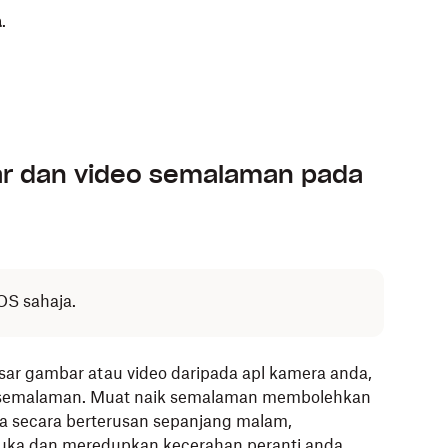
a
.
t naik foto pada apl mudah alih Dropbox untuk
r dan video semalaman pada
iOS sahaja.
etapan
untuk memberikan akses Dropbox kepada
sar gambar atau video daripada apl kamera anda,
k semalaman. Muat naik semalaman membolehkan
 anda ingin sandarkan dan sama ada anda ingin
a secara berterusan sepanjang malam,
uka dan meredupkan kecerahan peranti anda.