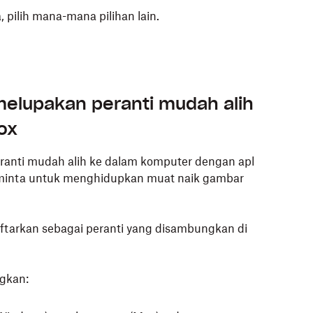
pilih mana-mana pilihan lain.
a
di sudut kanan atas skrin anda.
elupakan peranti mudah alih
 jika ikon Dropbox tidak kelihatan
.
ox
tau huruf awal nama) di penjuru kiri bawah.
anti mudah alih ke dalam komputer dengan apl
iminta untuk menghidupkan muat naik gambar
emuat naik gambar dan video daripada peranti
aftarkan sebagai peranti yang disambungkan di
video sahaja
daripada menu juntai bawah.
gkan: