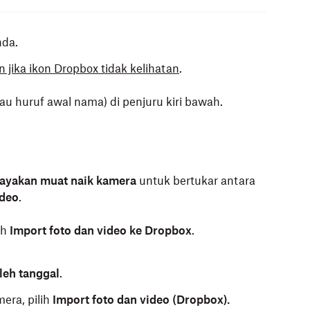
nda.
 jika ikon Dropbox tidak kelihatan
.
tau huruf awal nama) di penjuru kiri bawah.
ayakan muat naik kamera
untuk bertukar antara
ideo
.
ah
Import foto dan video ke Dropbox
.
eh tanggal
.
era, pilih
Import foto dan video (Dropbox).