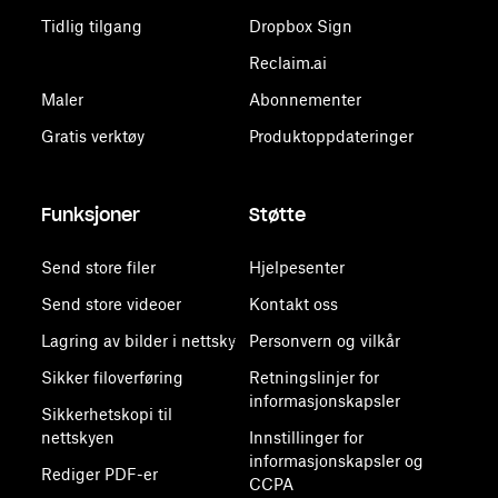
Tidlig tilgang
Dropbox Sign
Reclaim.ai
Maler
Abonnementer
Gratis verktøy
Produktoppdateringer
Funksjoner
Støtte
Send store filer
Hjelpesenter
Send store videoer
Kontakt oss
Lagring av bilder i nettsky
Personvern og vilkår
Sikker filoverføring
Retningslinjer for
informasjonskapsler
Sikkerhetskopi til
nettskyen
Innstillinger for
informasjonskapsler og
Rediger PDF-er
CCPA