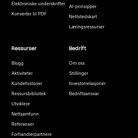
Elektroniske underskrifter
AI-prinsipper
Konverter til PDF
Nettstedskart
Læringsressurser
Ressurser
Bedrift
Blogg
Om oss
Aktiviteter
Stillinger
Kundehistorier
Investorrelasjoner
Ressursbibliotek
Bedriftsansvar
Utviklere
Nettsamfunn
Referanser
Forhandlerpartnere