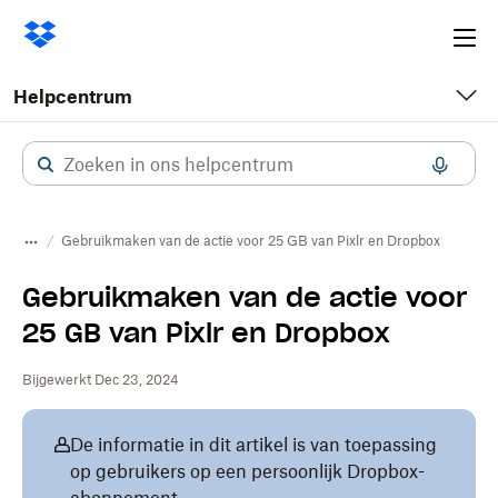
Ope
me
Helpcentrum
Gebruikmaken van de actie voor 25 GB van Pixlr en Dropbox
Gebruikmaken van de actie voor
25 GB van Pixlr en Dropbox
Bijgewerkt Dec 23, 2024
De informatie in dit artikel is van toepassing
op gebruikers op een persoonlijk Dropbox-